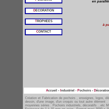
en parallè
D
ECORATION
T
ROPHEES
à p
C
ONTACT
A
ccueil
-
I
ndustriel
-
P
ochoirs
-
D
écoratio
Création et Fabrication de pochoirs , enseignes, logos, é
dessin, d'une image, d'un croquis ou tout autre élément . 
moyennes séries . Pochoirs industriels, décoratifs ...etc M
Epaisseur de 1 à 15 mm en acier . Format maxi 3000 x 