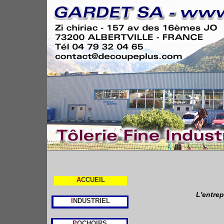
A
CCUEIL
L'entre
I
NDUSTRIEL
P
OCHOIRS